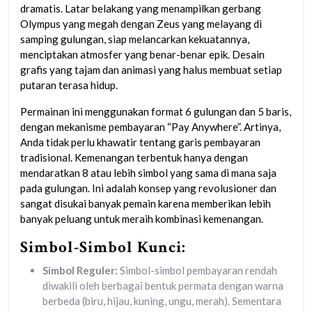
dramatis. Latar belakang yang menampilkan gerbang
Olympus yang megah dengan Zeus yang melayang di
samping gulungan, siap melancarkan kekuatannya,
menciptakan atmosfer yang benar-benar epik. Desain
grafis yang tajam dan animasi yang halus membuat setiap
putaran terasa hidup.
Permainan ini menggunakan format 6 gulungan dan 5 baris,
dengan mekanisme pembayaran “Pay Anywhere”. Artinya,
Anda tidak perlu khawatir tentang garis pembayaran
tradisional. Kemenangan terbentuk hanya dengan
mendaratkan 8 atau lebih simbol yang sama di mana saja
pada gulungan. Ini adalah konsep yang revolusioner dan
sangat disukai banyak pemain karena memberikan lebih
banyak peluang untuk meraih kombinasi kemenangan.
Simbol-Simbol Kunci:
Simbol Reguler:
Simbol-simbol pembayaran rendah
diwakili oleh berbagai bentuk permata dengan warna
berbeda (biru, hijau, kuning, ungu, merah). Sementara