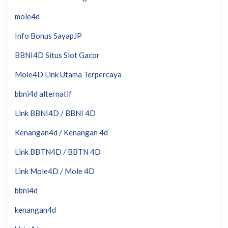
mole4d
Info Bonus SayapJP
BBNI4D Situs Slot Gacor
Mole4D Link Utama Terpercaya
bbni4d alternatif
Link BBNI4D / BBNI 4D
Kenangan4d / Kenangan 4d
Link BBTN4D / BBTN 4D
Link Mole4D / Mole 4D
bbni4d
kenangan4d