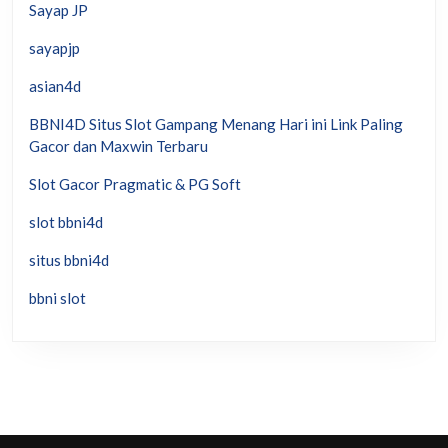
Sayap JP
sayapjp
asian4d
BBNI4D Situs Slot Gampang Menang Hari ini Link Paling
Gacor dan Maxwin Terbaru
Slot Gacor Pragmatic & PG Soft
slot bbni4d
situs bbni4d
bbni slot