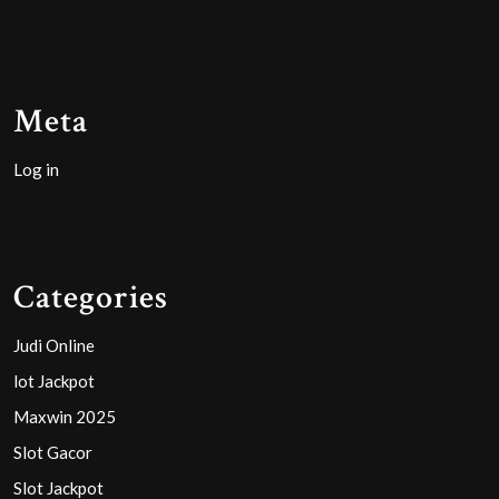
Meta
Log in
Categories
Judi Online
lot Jackpot
Maxwin 2025
Slot Gacor
Slot Jackpot