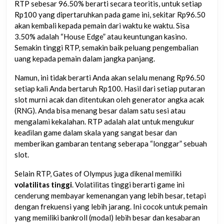
RTP sebesar 96.50% berarti secara teoritis, untuk setiap
Rp100 yang dipertaruhkan pada game ini, sekitar Rp96.50
akan kembali kepada pemain dari waktu ke waktu. Sisa
3.50% adalah “House Edge” atau keuntungan kasino.
Semakin tinggi RTP, semakin baik peluang pengembalian
uang kepada pemain dalam jangka panjang.
Namun, ini tidak berarti Anda akan selalu menang Rp96.50
setiap kali Anda bertaruh Rp100. Hasil dari setiap putaran
slot murni acak dan ditentukan oleh generator angka acak
(RNG). Anda bisa menang besar dalam satu sesi atau
mengalami kekalahan. RTP adalah alat untuk mengukur
keadilan game dalam skala yang sangat besar dan
memberikan gambaran tentang seberapa “longgar” sebuah
slot.
Selain RTP, Gates of Olympus juga dikenal memiliki
volatilitas tinggi
. Volatilitas tinggi berarti game ini
cenderung membayar kemenangan yang lebih besar, tetapi
dengan frekuensi yang lebih jarang. Ini cocok untuk pemain
yang memiliki bankroll (modal) lebih besar dan kesabaran