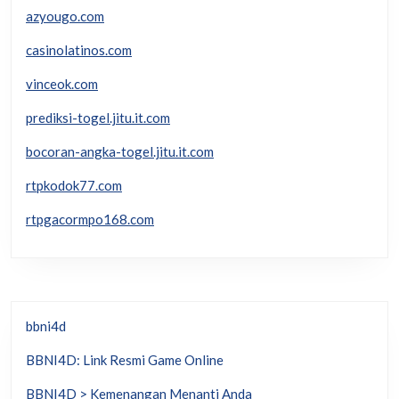
azyougo.com
casinolatinos.com
vinceok.com
prediksi-togel.jitu.it.com
bocoran-angka-togel.jitu.it.com
rtpkodok77.com
rtpgacormpo168.com
bbni4d
BBNI4D: Link Resmi Game Online
BBNI4D > Kemenangan Menanti Anda