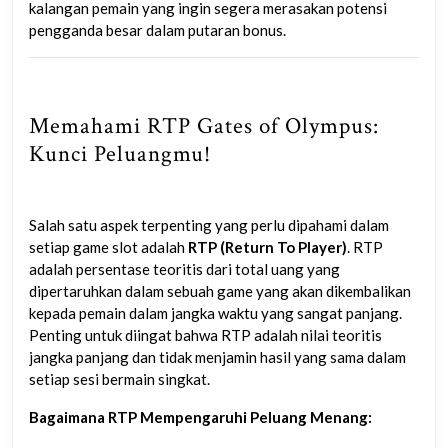
kalangan pemain yang ingin segera merasakan potensi
pengganda besar dalam putaran bonus.
Memahami RTP Gates of Olympus:
Kunci Peluangmu!
Salah satu aspek terpenting yang perlu dipahami dalam
setiap game slot adalah
RTP (Return To Player)
. RTP
adalah persentase teoritis dari total uang yang
dipertaruhkan dalam sebuah game yang akan dikembalikan
kepada pemain dalam jangka waktu yang sangat panjang.
Penting untuk diingat bahwa RTP adalah nilai teoritis
jangka panjang dan tidak menjamin hasil yang sama dalam
setiap sesi bermain singkat.
Bagaimana RTP Mempengaruhi Peluang Menang: