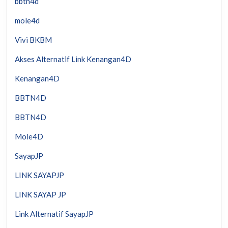
bbtn4d
mole4d
Vivi BKBM
Akses Alternatif Link Kenangan4D
Kenangan4D
BBTN4D
BBTN4D
Mole4D
SayapJP
LINK SAYAPJP
LINK SAYAP JP
Link Alternatif SayapJP