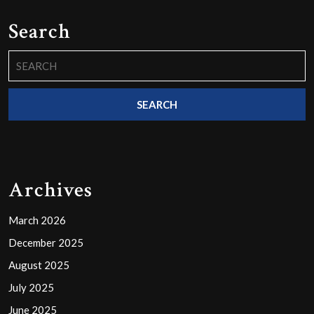
Search
Search
for:
Archives
March 2026
December 2025
August 2025
July 2025
June 2025