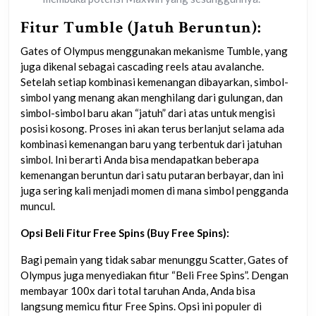
Fitur Tumble (Jatuh Beruntun):
Gates of Olympus menggunakan mekanisme Tumble, yang
juga dikenal sebagai cascading reels atau avalanche.
Setelah setiap kombinasi kemenangan dibayarkan, simbol-
simbol yang menang akan menghilang dari gulungan, dan
simbol-simbol baru akan “jatuh” dari atas untuk mengisi
posisi kosong. Proses ini akan terus berlanjut selama ada
kombinasi kemenangan baru yang terbentuk dari jatuhan
simbol. Ini berarti Anda bisa mendapatkan beberapa
kemenangan beruntun dari satu putaran berbayar, dan ini
juga sering kali menjadi momen di mana simbol pengganda
muncul.
Opsi Beli Fitur Free Spins (Buy Free Spins):
Bagi pemain yang tidak sabar menunggu Scatter, Gates of
Olympus juga menyediakan fitur “Beli Free Spins”. Dengan
membayar 100x dari total taruhan Anda, Anda bisa
langsung memicu fitur Free Spins. Opsi ini populer di