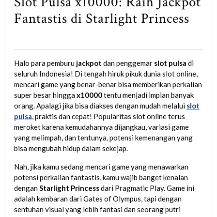
Slot Pulsa x10000: Raih Jackpot
x10000:
Fantastis di Starlight Princess
Raih
Jackpo
Fantast
Halo para pemburu
jackpot
dan penggemar
slot pulsa
di
di
seluruh Indonesia! Di tengah hiruk pikuk dunia slot online,
Starlig
mencari game yang benar-benar bisa memberikan perkalian
super besar hingga
x10000
tentu menjadi impian banyak
Princes
orang. Apalagi jika bisa diakses dengan mudah melalui
slot
pulsa
, praktis dan cepat! Popularitas slot online terus
meroket karena kemudahannya dijangkau, variasi game
yang melimpah, dan tentunya, potensi kemenangan yang
bisa mengubah hidup dalam sekejap.
Nah, jika kamu sedang mencari game yang menawarkan
potensi perkalian fantastis, kamu wajib banget kenalan
dengan
Starlight Princess
dari Pragmatic Play. Game ini
adalah kembaran dari Gates of Olympus, tapi dengan
sentuhan visual yang lebih fantasi dan seorang putri