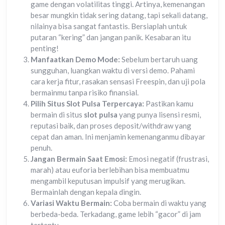
game dengan volatilitas tinggi. Artinya, kemenangan
besar mungkin tidak sering datang, tapi sekali datang,
nilainya bisa sangat fantastis. Bersiaplah untuk
putaran “kering” dan jangan panik. Kesabaran itu
penting!
Manfaatkan Demo Mode:
Sebelum bertaruh uang
sungguhan, luangkan waktu di versi demo. Pahami
cara kerja fitur, rasakan sensasi Freespin, dan uji pola
bermainmu tanpa risiko finansial.
Pilih Situs Slot Pulsa Terpercaya:
Pastikan kamu
bermain di situs
slot pulsa
yang punya lisensi resmi,
reputasi baik, dan proses deposit/withdraw yang
cepat dan aman. Ini menjamin kemenanganmu dibayar
penuh.
Jangan Bermain Saat Emosi:
Emosi negatif (frustrasi,
marah) atau euforia berlebihan bisa membuatmu
mengambil keputusan impulsif yang merugikan.
Bermainlah dengan kepala dingin.
Variasi Waktu Bermain:
Coba bermain di waktu yang
berbeda-beda. Terkadang, game lebih “gacor” di jam