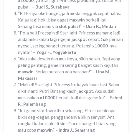
x10000
, ya Starlight Princess jawabannya. Gacor via
pulsa!” –
Budi S., Surabaya
“RTP-nya oke banget, jadi modal enggak cepat habis.
Kalau lagi hoki, bisa dapat
maxwin
berkali-kali.
Senang bisa main via
slot pulsa
!” –
Dian K., Medan
“Pola beli Freespin di Starlight Princess memang jadi
andalanku kalau lagi ngejar
jackpot
cepat. Gak pernah
nyesel, sering banget untung. Potensi
x10000
-nya
nyata!” –
Yoga F., Yogyakarta
“Aku suka desain dan musiknya, bikin betah. Tapi yang
paling penting, game ini sering banget kasih kejutan
maxwin
. Setiap putaran ada harapan!” –
Lina M.,
Makassar
“Main di Starlight Princess itu kayak investasi. Sabar
dikit, nanti Putri Bintang kasih
jackpot
. Aku sudah
merasakan
x10000
berkali-kali dari game ini.” –
Fahmi
R., Palembang
“Ini game slot favoritku sekarang. Fitur tumblenya
bikin deg-degan, penggandanya bikin senyum. Anti
rungkat kalau main di sini. Cocok banget buat yang
mau coba
maxwin
.” –
Indra J., Semarang