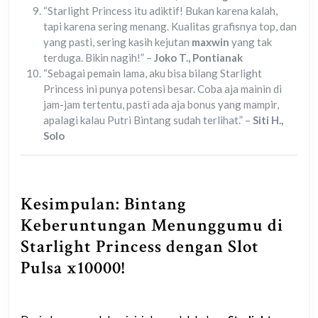
“Starlight Princess itu adiktif! Bukan karena kalah,
tapi karena sering menang. Kualitas grafisnya top, dan
yang pasti, sering kasih kejutan
maxwin
yang tak
terduga. Bikin nagih!” –
Joko T., Pontianak
“Sebagai pemain lama, aku bisa bilang Starlight
Princess ini punya potensi besar. Coba aja mainin di
jam-jam tertentu, pasti ada aja bonus yang mampir,
apalagi kalau Putri Bintang sudah terlihat.” –
Siti H.,
Solo
Kesimpulan: Bintang
Keberuntungan Menunggumu di
Starlight Princess dengan Slot
Pulsa x10000!