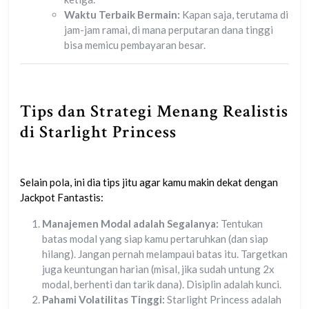
Waktu Terbaik Bermain:
Kapan saja, terutama di
jam-jam ramai, di mana perputaran dana tinggi
bisa memicu pembayaran besar.
Tips dan Strategi Menang Realistis
di Starlight Princess
Selain pola, ini dia tips jitu agar kamu makin dekat dengan
Jackpot Fantastis:
Manajemen Modal adalah Segalanya:
Tentukan
batas modal yang siap kamu pertaruhkan (dan siap
hilang). Jangan pernah melampaui batas itu. Targetkan
juga keuntungan harian (misal, jika sudah untung 2x
modal, berhenti dan tarik dana). Disiplin adalah kunci.
Pahami Volatilitas Tinggi:
Starlight Princess adalah