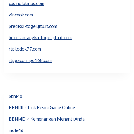
casinolatinos.com
vinceok.com
prediksi-togel.jitu.it.com
bocoran-angka-togel.jitu.it.com
rtpkodok77.com
rtpgacormpo168.com
bbni4d
BBNI4D: Link Resmi Game Online
BBNI4D > Kemenangan Menanti Anda
mole4d