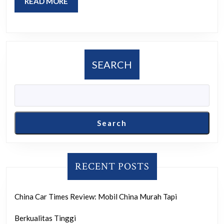
READ
READ MORE
MORE
SEARCH
Search
RECENT POSTS
China Car Times Review: Mobil China Murah Tapi
Berkualitas Tinggi