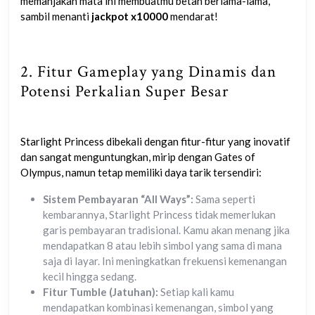
memanjakan mata ini membuatmu betah berlama-lama,
sambil menanti
jackpot x10000
mendarat!
2. Fitur Gameplay yang Dinamis dan
Potensi Perkalian Super Besar
Starlight Princess dibekali dengan fitur-fitur yang inovatif
dan sangat menguntungkan, mirip dengan Gates of
Olympus, namun tetap memiliki daya tarik tersendiri:
Sistem Pembayaran “All Ways”:
Sama seperti
kembarannya, Starlight Princess tidak memerlukan
garis pembayaran tradisional. Kamu akan menang jika
mendapatkan 8 atau lebih simbol yang sama di mana
saja di layar. Ini meningkatkan frekuensi kemenangan
kecil hingga sedang.
Fitur Tumble (Jatuhan):
Setiap kali kamu
mendapatkan kombinasi kemenangan, simbol yang