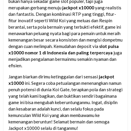
bukan hanya sekadar game slot populer, tapi juga
merupakan gerbang menuju
jackpot x10000
yang realistis
dan fantastis. Dengan kombinasi RTP yang tinggi, fitur-
fitur inovatif seperti Wild Koi yang meluas dan Respin
berantai, serta pola bermain yang terbukti efektif, game ini
menawarkan peluang nyata bagi para pemain untuk meraih
kemenangan besar secara konsisten dan mengisi dompetmu
dengan cuan melimpah. Kemudahan deposit via
slot pulsa
x10000 nomor 1 di Indonesia dan paling terpercaya
juga
menjadikan pengalaman bermainmu semakin nyaman dan
efisien.
Jangan biarkan dirimu ketinggalan dari sensasi
jackpot
x10000
ini. Segera coba petualangan menenangkan namun
penuh potensi di dunia Koi Gate, terapkan pola dan strategi
yang telah kami bagikan, dan buktikan sendiri bagaimana
game ini bisa mengubah keberuntunganmu. Ingat, disiplin
dan kesabaran adalah kunci, dan selalu fokus pada
kemunculan Wild Koi yang akan membawamu ke
kemenangan beruntun! Selamat bermain dan semoga
Jackpot x10000 selalu di tanganmu!