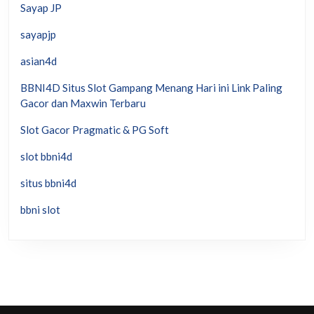
Sayap JP
sayapjp
asian4d
BBNI4D Situs Slot Gampang Menang Hari ini Link Paling
Gacor dan Maxwin Terbaru
Slot Gacor Pragmatic & PG Soft
slot bbni4d
situs bbni4d
bbni slot