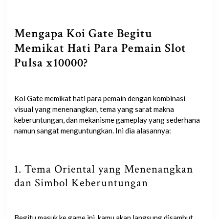
Mengapa Koi Gate Begitu
Memikat Hati Para Pemain Slot
Pulsa x10000?
Koi Gate memikat hati para pemain dengan kombinasi
visual yang menenangkan, tema yang sarat makna
keberuntungan, dan mekanisme gameplay yang sederhana
namun sangat menguntungkan. Ini dia alasannya:
1. Tema Oriental yang Menenangkan
dan Simbol Keberuntungan
Begitu masuk ke game ini, kamu akan langsung disambut