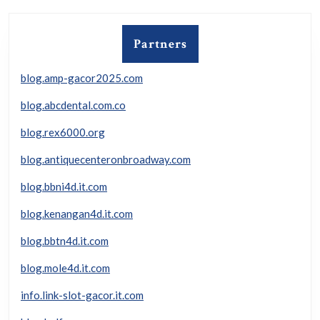
Partners
blog.amp-gacor2025.com
blog.abcdental.com.co
blog.rex6000.org
blog.antiquecenteronbroadway.com
blog.bbni4d.it.com
blog.kenangan4d.it.com
blog.bbtn4d.it.com
blog.mole4d.it.com
info.link-slot-gacor.it.com