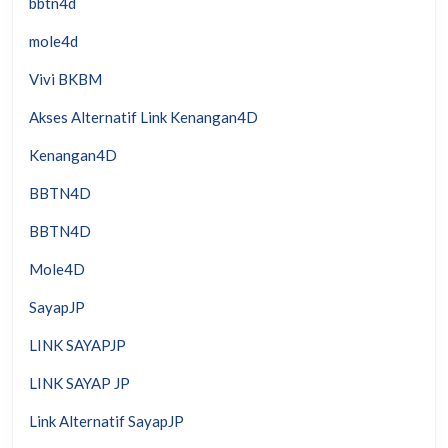
bbtn4d
mole4d
Vivi BKBM
Akses Alternatif Link Kenangan4D
Kenangan4D
BBTN4D
BBTN4D
Mole4D
SayapJP
LINK SAYAPJP
LINK SAYAP JP
Link Alternatif SayapJP