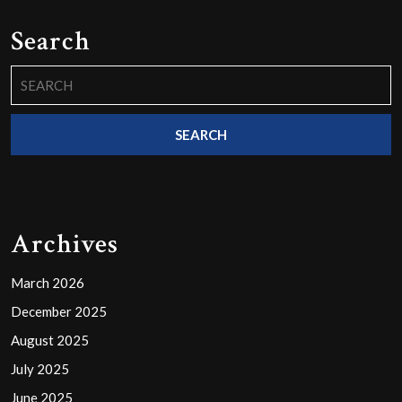
Search
Search
for:
Archives
March 2026
December 2025
August 2025
July 2025
June 2025