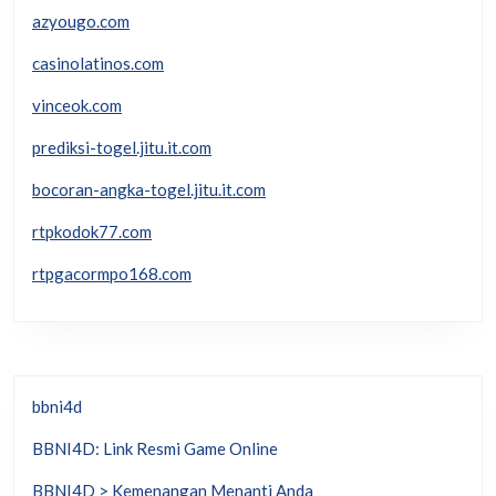
azyougo.com
casinolatinos.com
vinceok.com
prediksi-togel.jitu.it.com
bocoran-angka-togel.jitu.it.com
rtpkodok77.com
rtpgacormpo168.com
bbni4d
BBNI4D: Link Resmi Game Online
BBNI4D > Kemenangan Menanti Anda