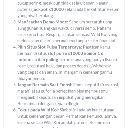
cukup sering, meskipun tidak selalu besar. Namun,
potensi
jackpot x10000
selalu ada berkat fitur Respin
yang bisa berulang.
Manfaatkan Demo Mode:
Sebelum bertaruh uang
sungguhan, luangkan waktu di versi demo. Pahami
cara kerja fitur Respin, rasakan sensasi Wild Koi yang
meluas, dan uji pola bermainmu tanpa risiko finansial.
Pilih Situs Slot Pulsa Terpercaya:
Pastikan kamu
bermain di situs
slot pulsa x10000 nomor 1 di
Indonesia dan paling terpercaya
yang punya lisensi
resmi, reputasi baik, dan proses deposit/withdraw
yang cepat dan aman. Ini menjamin kemenanganmu
dibayar penuh.
Jangan Bermain Saat Emosi:
Emosi negatif (frustrasi,
marah) atau euforia berlebihan bisa membuatmu
mengambil keputusan impulsif yang merugikan.
Bermainlah dengan kepala dingin.
Fokus pada Wild Koi:
Simbol ini adalah kunci utama
untuk kemenangan besar. Perhatikan kemunculannya,
karena setiap Wild Koi adalah potensi Respin dan